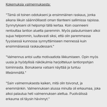
Kokemuksia valmennuksesta:
"Tämä oli toinen odotukseni ja ensimmäinen raskaus, jonka
aikana liikuin säännöllisesti oman tilanteeni sallimissa rajoissa.
Synnytykseni oli helpompi tällä kertaa. Koin osanneeni
rentouttaa lantion aluetta paremmin. Myös palautumiseni alkoi
sujua helpommin, luultavasti siksi, että olin paremmassa
fyysisessä kunnossa synnyttämiseen mennessä kuin
ensimmäisessä raskaudessani."
"Valmennus antoi uutta motivaatiota liikkumiseen. Opin myös
uusia ja hyödyllisiä näkökulmia harjoitteluun lantionpohjan
toiminnasta. Bonuksena vatsani näyttää ja tuntuu
litteämmältä."
"Sain valmennuksesta kaiken, mitä olin toivonut, ja
enemmänkin. Valmennuksen alussa minulla oli erkaumaa, joka
alkoi palautua heti valmennuksen alettua. Puolivälissä
erkauma oli täysin hävinnyt."