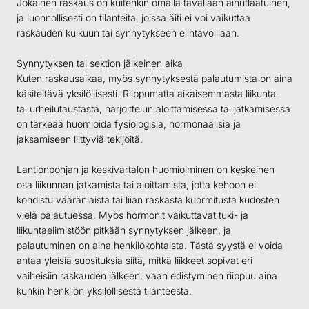
Jokainen raskaus on kuitenkin omalla tavallaan ainutlaatuinen,
ja luonnollisesti on tilanteita, joissa äiti ei voi vaikuttaa
raskauden kulkuun tai synnytykseen elintavoillaan.
Synnytyksen tai sektion jälkeinen aika
Kuten raskausaikaa, myös synnytyksestä palautumista on aina
käsiteltävä yksilöllisesti. Riippumatta aikaisemmasta liikunta-
tai urheilutaustasta, harjoittelun aloittamisessa tai jatkamisessa
on tärkeää huomioida fysiologisia, hormonaalisia ja
jaksamiseen liittyviä tekijöitä.
Lantionpohjan ja keskivartalon huomioiminen on keskeinen
osa liikunnan jatkamista tai aloittamista, jotta kehoon ei
kohdistu vääränlaista tai liian raskasta kuormitusta kudosten
vielä palautuessa. Myös hormonit vaikuttavat tuki- ja
liikuntaelimistöön pitkään synnytyksen jälkeen, ja
palautuminen on aina henkilökohtaista. Tästä syystä ei voida
antaa yleisiä suosituksia siitä, mitkä liikkeet sopivat eri
vaiheisiin raskauden jälkeen, vaan edistyminen riippuu aina
kunkin henkilön yksilöllisestä tilanteesta.