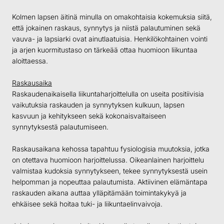
Kolmen lapsen äitinä minulla on omakohtaisia kokemuksia siitä,
että jokainen raskaus, synnytys ja niistä palautuminen sekä
vauva- ja lapsiarki ovat ainutlaatuisia. Henkilökohtainen vointi
ja arjen kuormitustaso on tärkeää ottaa huomioon liikuntaa
aloittaessa.
Raskausaika
Raskaudenaikaisella liikuntaharjoittelulla on useita positiivisia
vaikutuksia raskauden ja synnytyksen kulkuun, lapsen
kasvuun ja kehitykseen sekä kokonaisvaltaiseen
synnytyksestä palautumiseen.
Raskausaikana kehossa tapahtuu fysiologisia muutoksia, jotka
on otettava huomioon harjoittelussa. Oikeanlainen harjoittelu
valmistaa kudoksia synnytykseen, tekee synnytyksestä usein
helpomman ja nopeuttaa palautumista. Aktiivinen elämäntapa
raskauden aikana auttaa ylläpitämään toimintakykyä ja
ehkäisee sekä hoitaa tuki- ja liikuntaelinvaivoja.